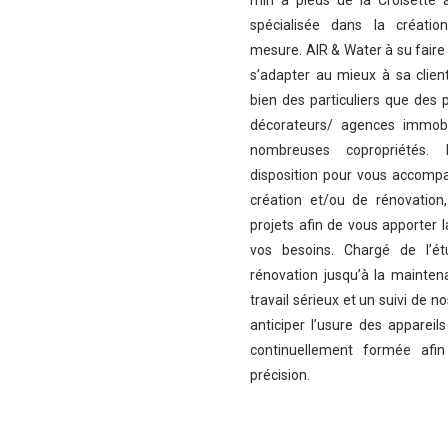
min à pieds de la Croisette à
spécialisée dans la créatio
mesure. AIR & Water à su faire 
s’adapter au mieux à sa clientè
bien des particuliers que des 
décorateurs/ agences immobi
nombreuses copropriétés
disposition pour vous accomp
création et/ou de rénovation
projets afin de vous apporter l
vos besoins. Chargé de l’étud
rénovation jusqu’à la mainten
travail sérieux et un suivi de n
anticiper l’usure des appareils
continuellement formée afin
précision.